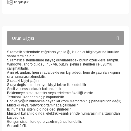
Karşılaştır
Ürün Bilgisi
Sıramatik sisteminde çağrıların yapıldığı, kullanıcı bilgisayarına kurulan
sanal terminaldir.
Sıramatik sistemlerinde ihtiyaç duyulabilecek bütün özelliklere sahiptir.
Windows, android, ios , linux vb. bütün işletim sistemleri ile uyumlu
çalışmaktadır.
Aynı ekrandan, hem sırada bekleyen kişi adedi, hem de çağrılan kişinin
sıra numarası izlenebilir.
Sıradaki kişiyi çağırır.
Sırayı değiştirmeden aynı kişiyi tekrar ikaz edebilir.
Sesli ve sessiz olarak kullanılabilir.
Beklemeye alma, transfer veya erteleme özelliği vardır.
Terminal üzerinden açıp kapanabilir.
Hor ve yoğun kullanıma dayanıklı krom Membran tuş paneli(buton değil)
Müstekil veya Network ortamınada çalışabilir.
ID numarası istenildiğinde değiştirilebilir.
Müstakil kullanıldığında, elektrik kesintilerinde numarasını hafızasından
kaybetmez.
Gelişen sistemlere göre yazılım güncellenebilir.
Garanti 2YIL