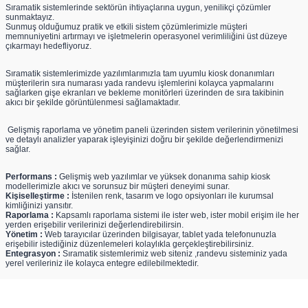
Sıramatik sistemlerinde sektörün ihtiyaçlarına uygun, yenilikçi çözümler
sunmaktayız.
Sunmuş olduğumuz pratik ve etkili sistem çözümlerimizle müşteri
memnuniyetini artırmayı ve işletmelerin operasyonel verimliliğini üst düzeye
çıkarmayı hedefliyoruz.
Sıramatik sistemlerimizde yazılımlarımızla tam uyumlu kiosk donanımları
müşterilerin sıra numarası yada randevu işlemlerini kolayca yapmalarını
sağlarken gişe ekranları ve bekleme monitörleri üzerinden de sıra takibinin
akıcı bir şekilde görüntülenmesi sağlamaktadır.
Gelişmiş raporlama ve yönetim paneli üzerinden sistem verilerinin yönetilmesi
ve detaylı analizler yaparak işleyişinizi doğru bir şekilde değerlendirmenizi
sağlar.
Performans :
Gelişmiş web yazılımlar ve yüksek donanıma sahip kiosk
modellerimizle akıcı ve sorunsuz bir müşteri deneyimi sunar.
Kişiselleştirme :
İstenilen renk, tasarım ve logo opsiyonları ile kurumsal
kimliğinizi yansıtır.
Raporlama :
Kapsamlı raporlama sistemi ile ister web, ister mobil erişim ile her
yerden erişebilir verilerinizi değerlendirebilirsin.
Yönetim :
Web tarayıcılar üzerinden bilgisayar, tablet yada telefonunuzla
erişebilir istediğiniz düzenlemeleri kolaylıkla gerçekleştirebilirsiniz.
Entegrasyon :
Sıramatik sistemlerimiz web siteniz ,randevu sisteminiz yada
yerel verileriniz ile kolayca entegre edilebilmektedir.