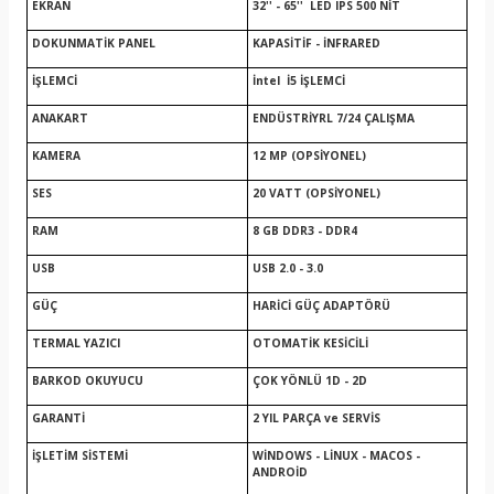
EKRAN
32'' - 65'' LED IPS 500 NİT
DOKUNMATİK PANEL
KAPASİTİF - İNFRARED
İŞLEMCİ
İntel İ5 İŞLEMCİ
ANAKART
ENDÜSTRİYRL 7/24 ÇALIŞMA
KAMERA
12 MP (OPSİYONEL)
SES
20 VATT (OPSİYONEL)
RAM
8 GB DDR3 - DDR4
USB
USB 2.0 - 3.0
GÜÇ
HARİCİ GÜÇ ADAPTÖRÜ
TERMAL YAZICI
OTOMATİK KESİCİLİ
BARKOD OKUYUCU
ÇOK YÖNLÜ 1D - 2D
GARANTİ
2 YIL PARÇA ve SERVİS
İŞLETİM SİSTEMİ
WİNDOWS - LİNUX - MACOS -
ANDROİD