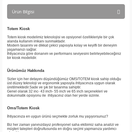
Ürün Bilgisi
Totem Kiosk
Totem kiosk modelimiz teknolojisi ve opsiyonel özellikleriyle bir çok
alanda kullanım imkanı sunmaktadır.
Modern tasarımı ve dikkat çekici yapısıyla kolay ve keyifli bir deneyim
yaşamanızı sağlar.
İhtiyacınıza göre donanım ve performans seviyesini belirleyebileceğiniz
bir kiosk modelidir.
Ürünümüz Hakkında
Sizler için her detayını düşündüğümüz OMS/TOTEM kiosk sahip olduğu
üst düzey teknoloji ve ergonomik yapısıyla ihtiyacınıza uygun olarak
üretilmektedir.Sade ve şık bir tasarıma sahiptir.
Genel olarak 32 inc- 43 inch- 55 inch ve 65 inch seçenekleri ve
dokunmatik opsiyonu ile ihtiyacınız olan her yerde sizinle.
Oms/Totem Kiosk
İhtiyacınıza en uygun ürünü seçmekte zorluk mu yaşıyorsunuz?
Biz her zaman yanınızdayız profesyonel saha ekibimiz saha analizi ve
müşteri talepleri doğrultusunda en doğru seçimi yapmanıza yardımcı