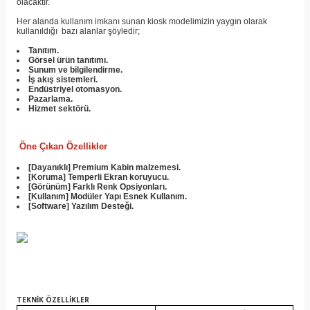
olacaktır.
Her alanda kullanım imkanı sunan kiosk modelimizin yaygın olarak
kullanıldığı bazı alanlar şöyledir;
Tanıtım.
Görsel ürün tanıtımı.
Sunum ve bilgilendirme.
İş akış sistemleri.
Endüstriyel otomasyon
.
Pazarlama.
Hizmet sektörü.
Öne Çıkan Özellikler
[Dayanıklı] Premium Kabin malzemesi.
[Koruma] Temperli Ekran koruyucu.
[Görünüm] Farklı Renk Opsiyonları.
[Kullanım] Modüler Yapı Esnek Kullanım.
[Software] Yazılım Desteği.
TEKNİK ÖZELLİKLER