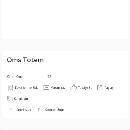
Oms Totem
Stok Kodu
73
Yorum Yaz
Tavsiye Et
Paylaş
Karşılaştır
Sınırlı stok
Sponsor Ürün