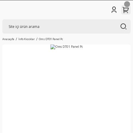
Anasayfa
İnfo Kiosklar
Oms DT01 Panel Pc