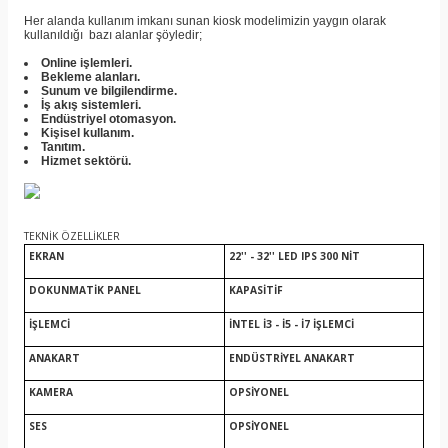
Her alanda kullanım imkanı sunan kiosk modelimizin yaygın olarak
kullanıldığı bazı alanlar şöyledir;
Online işlemleri.
Bekleme alanları.
Sunum ve bilgilendirme.
İş akış sistemleri.
Endüstriyel otomasyon.
Kişisel kullanım.
Tanıtım.
Hizmet sektörü.
TEKNİK ÖZELLİKLER
EKRAN
22'' - 32'' LED IPS 300 NİT
DOKUNMATİK PANEL
KAPASİTİF
İŞLEMCİ
İNTEL İ3 - İ5 - İ7 İŞLEMCİ
ANAKART
ENDÜSTRİYEL ANAKART
KAMERA
OPSİYONEL
SES
OPSİYONEL