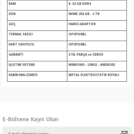
RAM
8 -32 GB DDR4
DİSK
NVME 256 GB - 2 TB
GÜÇ
HARİCİ ADAPTÖR
TERMAL YAZICI
OPSİYONEL
KART OKUYUCU
OPSİYONEL
GARANTİ
2 YIL PARÇA ve SERVİS
İŞLETİM SİSTEMİ
WİNDOWS - LİNUX - ANDROİD
KABİN MALZEMESİ
METAL ELEKTROSTATİK BOYALI
E-Bültene Kayıt Olun