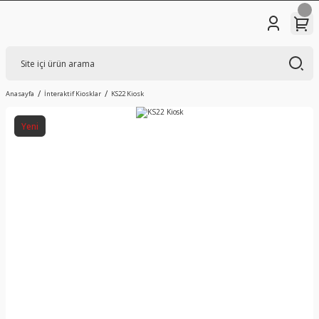
Anasayfa
İnteraktif Kiosklar
KS22 Kiosk
Yeni