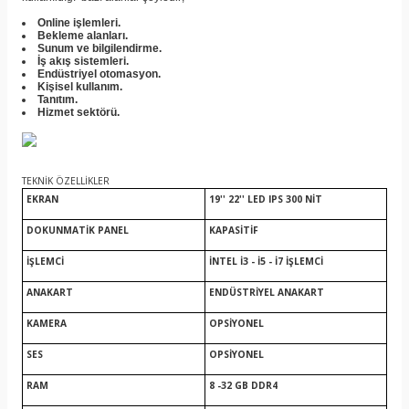
Online işlemleri.
Bekleme alanları.
Sunum ve bilgilendirme.
İş akış sistemleri.
Endüstriyel otomasyon.
Kişisel kullanım.
Tanıtım.
Hizmet sektörü.
TEKNİK ÖZELLİKLER
EKRAN
19'' 22'' LED IPS 300 NİT
DOKUNMATİK PANEL
KAPASİTİF
İŞLEMCİ
İNTEL İ3 - İ5 - İ7 İŞLEMCİ
ANAKART
ENDÜSTRİYEL ANAKART
KAMERA
OPSİYONEL
SES
OPSİYONEL
RAM
8 -32 GB DDR4