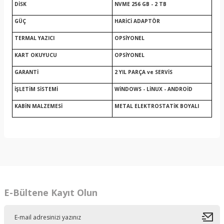
DİSK
NVME 256 GB - 2 TB
GÜÇ
HARİCİ ADAPTÖR
TERMAL YAZICI
OPSİYONEL
KART OKUYUCU
OPSİYONEL
GARANTİ
2 YIL PARÇA ve SERVİS
İŞLETİM SİSTEMİ
WİNDOWS - LİNUX - ANDROİD
KABİN MALZEMESİ
METAL ELEKTROSTATİK BOYALI
E-Bültene Kayıt Olun