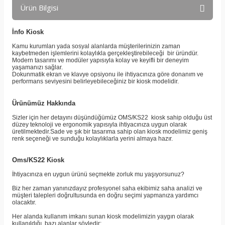
Ürün Bilgisi
İnfo Kiosk
Kamu kurumları yada sosyal alanlarda müşterilerinizin zaman
kaybetmeden işlemlerini kolaylıkla gerçekleştirebileceği bir üründür.
Modern tasarımı ve modüler yapısıyla kolay ve keyifli bir deneyim
yaşamanızı sağlar.
Dokunmatik ekran ve klavye opsiyonu ile ihtiyacınıza göre donanım ve
performans seviyesini belirleyebileceğiniz bir kiosk modelidir.
Ürünümüz Hakkında
Sizler için her detayını düşündüğümüz OMS/KS22 kiosk sahip olduğu üst
düzey teknoloji ve ergonomik yapısıyla ihtiyacınıza uygun olarak
üretilmektedir.Sade ve şık bir tasarıma sahip olan kiosk modelimiz geniş
renk seçeneği ve sunduğu kolaylıklarla yerini almaya hazır.
Oms/KS22 Kiosk
İhtiyacınıza en uygun ürünü seçmekte zorluk mu yaşıyorsunuz?
Biz her zaman yanınızdayız profesyonel saha ekibimiz saha analizi ve
müşteri talepleri doğrultusunda en doğru seçimi yapmanıza yardımcı
olacaktır.
Her alanda kullanım imkanı sunan kiosk modelimizin yaygın olarak
kullanıldığı bazı alanlar şöyledir;