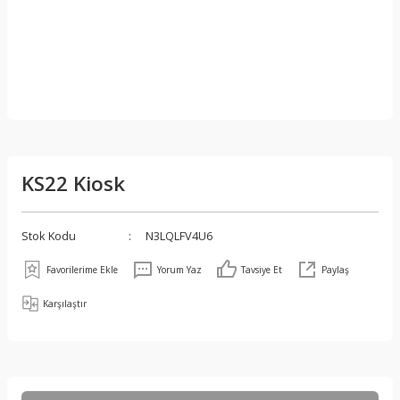
KS22 Kiosk
Stok Kodu
N3LQLFV4U6
Yorum Yaz
Tavsiye Et
Paylaş
Karşılaştır